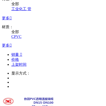
全部
工业化工 管
更多

材质：
全部
CPVC
更多

销量

价格
上架时间
显示方式：