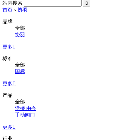
站内搜索

首页
协羽
>
品牌：
全部
协羽
更多

标准：
全部
国标
更多

产品：
全部
活接 由令
手动阀门
更多

行业：