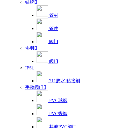
锚牌

管材
管件
阀门
协羽

阀门
IPS

711胶水 粘接剂
手动阀门

PVC球阀
PVC蝶阀
其他PVC阀门