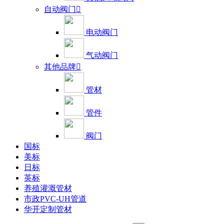
自动阀门

电动阀门
气动阀门
其他品牌

管材
管件
阀门
国标
美标
日标
英标
养殖灌溉管材
市政PVC-UH管道
华开定制管材