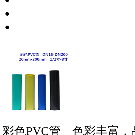
彩色PVC管 色彩丰富，