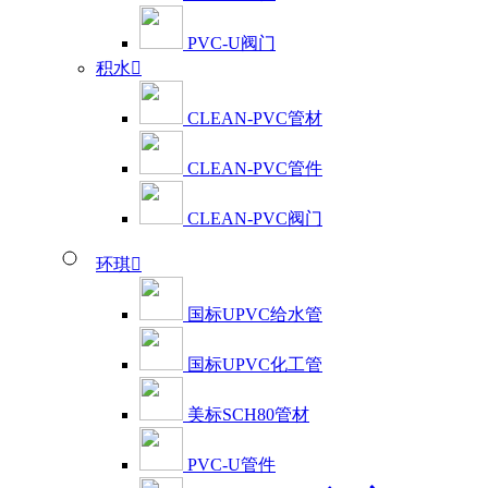
PVC-U阀门
积水

CLEAN-PVC管材
CLEAN-PVC管件
CLEAN-PVC阀门
环琪

国标UPVC给水管
国标UPVC化工管
美标SCH80管材
PVC-U管件