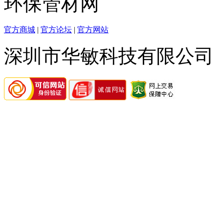
环保管材网
官方商城
|
官方论坛
|
官方网站
深圳市华敏科技有限公司 