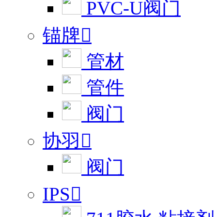
PVC-U阀门
锚牌

管材
管件
阀门
协羽

阀门
IPS
