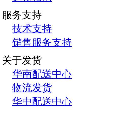
服务支持
技术支持
销售服务支持
关于发货
华南配送中心
物流发货
华中配送中心