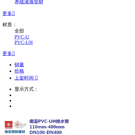
养殖灌溉管材
更多

材质：
全部
PVC-U
PVC-UH
更多

销量
价格
上架时间

显示方式：