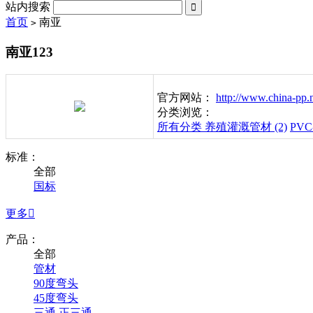
站内搜索

首页
南亚
>
南亚123
官方网站：
http://www.china-pp.
分类浏览：
所有分类
养殖灌溉管材 (2)
PVC
标准：
全部
国标
更多

产品：
全部
管材
90度弯头
45度弯头
三通 正三通