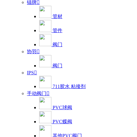
锚牌

管材
管件
阀门
协羽

阀门
IPS

711胶水 粘接剂
手动阀门

PVC球阀
PVC蝶阀
其他PVC阀门