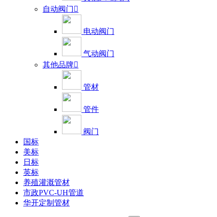
自动阀门

电动阀门
气动阀门
其他品牌

管材
管件
阀门
国标
美标
日标
英标
养殖灌溉管材
市政PVC-UH管道
华开定制管材