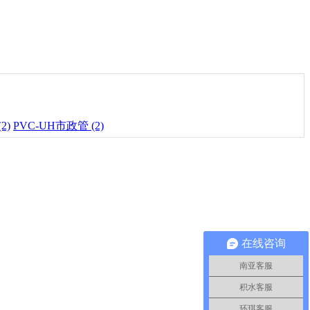
2)
PVC-UH市政管 (2)
在线咨询
南亚客服
积水客服
环琪客服