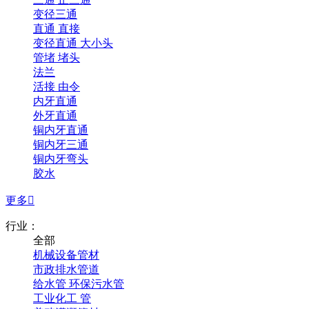
变径三通
直通 直接
变径直通 大小头
管堵 堵头
法兰
活接 由令
内牙直通
外牙直通
铜内牙直通
铜内牙三通
铜内牙弯头
胶水
更多

行业：
全部
机械设备管材
市政排水管道
给水管 环保污水管
工业化工 管